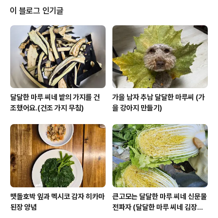
또는 얌빈이라고 불리는 히카마입니다. 맛은 고구마와 감
이 블로그 인기글
자 그리고 배가 혼합된 맛으로 달달하니 그냥 먹기에도 좋
은 히카마~그래서 주로 생식을 많이 하고요. 샐러드 등 다
양한 요리에 무처럼 사용되고 있어요. 해가 잘 드는 곳에서
가장 잘 성장하고요. 높은 기온과 충분한 관수가 필요해요.
이번 밭에 가면 물도 ..
달달한 마루 씨네 밭의 가지를 건
가을 남자 추남 달달한 마루씨 (가
조했어요.(건조 가지 무침)
을 강아지 만들기)
맷돌호박 잎과 멕시코 감자 히카마
큰고모는 달달한 마루 씨네 신문물
된장 양념
전파자 (달달한 마루 씨네 김장하
기)