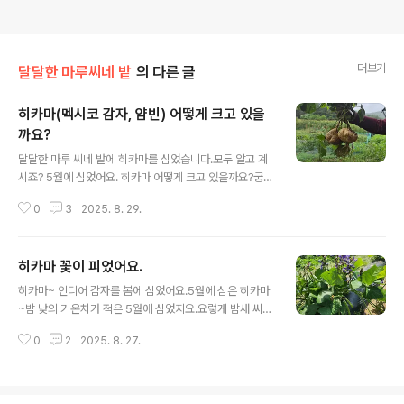
더보기
달달한 마루씨네 밭
의 다른 글
히카마(멕시코 감자, 얌빈) 어떻게 크고 있을
까요?
글 내용
달달한 마루 씨네 밭에 히카마를 심었습니다.모두 알고 계
시죠? 5월에 심었어요. 히카마 어떻게 크고 있을까요?궁금
하시죠?저도 많이 많이 궁금해요. 벌레 걱정도 없어 약 없
0
3
2025. 8. 29.
이 크고 있는 히카마~예쁜 보라색 꽃도 피웠지요. 오늘은
히카마의 중간 점검을 합니다. 7월에 예쁜 꽃도 피우고요.
그리고 인테리어 업자 농부님과 제가 돌아 당기며 열심히
히카마 꽃이 피었어요.
꽃도 잘랐습니다. 10월 초에 수확 예정인 히카마가 어떻게
글 내용
크고 있을까요~오늘까지의 히카마를 공개합니다. 짜잔~~
히카마~ 인디어 감자를 봄에 심었어요.5월에 심은 히카마
땅속에 있는 히카마가 무지 궁금한 인테리어 업자 농부님
~밤 낮의 기온차가 적은 5월에 심었지요.요렇게 밤새 씨앗
은 히카마를 캡니다. 얼마나 컸을까요? 열매가 달렸어요.
을 불려서 고르고 골라 심었어요. 그 히카마~ 고구마 순처
너무나 신기합니다.그 조그마한 씨앗에서 이렇게 큰 히카
0
2
2025. 8. 27.
럼 올라오던 히카마~ 꽃이 피었어요. 1개의 구멍에 2알씩
마가 달렸어요. 고구마 덩굴처럼 뻗어나가는 줄기 아래 요
심고요. 나중에 남은 씨앗은 인테리어 업자 농부님이 여러
렇게 크고 있었어요. 기특한 ..
개를 넣고 심었다는 비밀~7월 13일 요렇게 잘 자라고 있
어요. 히카마에 예쁜 연보라색 꽃이 피었어요. 멕시코 감자