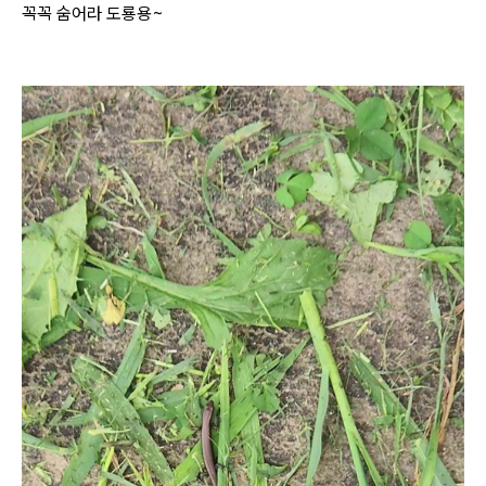
꼭꼭 숨어라 도룡용~