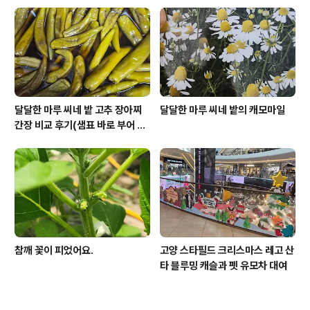
달달한 마루 씨네 밭 고추 장아찌
달달한 마루 씨네 밭의 캐모마일
간장 비교 후기(샘표 바로 부어 만
드는 장아찌 간장)
참깨 꽃이 피었어요.
고양 스타필드 크리스마스 레고 산
타 블루밍 캐슬과 펫 유모차 대여