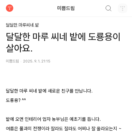
검색하기
미쁨드림
티스토리
달달한 마루씨네 밭
달달한 마루 씨네 밭에 도룡용이
살아요.
미쁨드림
2025. 9. 1. 21:15
달달한 마루 씨네 밭에 새로운 친구를 만납니다.
도룡용? ^^
밭에 오면 인테리어 업자 농부님은 예초기를 듭니다.
여름은 풀과의 전쟁이라 잘라도 잘라도 어찌나 잘 올라오는지 ~