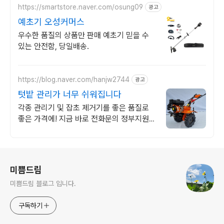
https://smartstore.naver.com/osung09
광고
예초기 오성커머스
우수한 품질의 상품만 판매 예초기 믿을 수
있는 안전함, 당일배송.
https://blog.naver.com/hanjw2744
광고
텃밭 관리가 너무 쉬워집니다
각종 관리기 및 잡초 제거기를 좋은 품질로
좋은 가격에! 지금 바로 전화문의 정부지원농
업기계 목록집 등재업체! 정부보조 지원사업
가능! 고민말고 전화주세요.
로그 정보
미쁨드림
미쁨드림 블로그 입니다.
구독하기