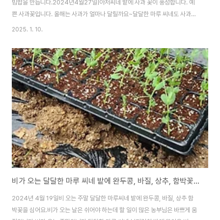
빔밥을 만듭니다.2024년4월27일|아저씨네 밭에 사과 꽃이 풍성합니다. 예
쁜 사과꽃입니다. 올해는 사과가 얼마나 달릴까요~달달한 마루 씨네도 사과나
무가 있었는데~ 아주 부럽네요. 요런 사과나무가 있다면 얼마나 좋을까요? 그
2025. 1. 10.
냥 심어만 두는 것이 아니라~ 가꾸기도 열심히 해야 한다는 교훈을 남긴 사과
나무.요건 아저씨네 진달래요. 산에 보는 진달래와 좀 다르죠? 부드럽고 우아한
분홍이 이쁜 진달래입니다.요건 금낭화입니다. 캐릭터를 닮았다고 사람의 얼굴
에 모자를 쓴 것 같다고 인테리어 업자 농부님이 말씀합니다.아저씨도 작은 하
우스 안에 브로콜리 열무 상추 쑥갓 등을 키우고 계십니다. 지난주에 꽁꽁 쌓아
두었던 참깨를 이제 밖으로 꺼내 놓..
비가 오는 달달한 마루 씨네 밭에 완두콩, 바질, 상추, 함박꽃을 심어요.
2024년 4월 19일비 오는 주말 달달한 마루씨네 밭에 완두콩, 바질, 상추 함
박꽃을 심어요.비가 오는 날은 쉬어야 하는데 할 일이 많은 농부님은 바쁘게 움