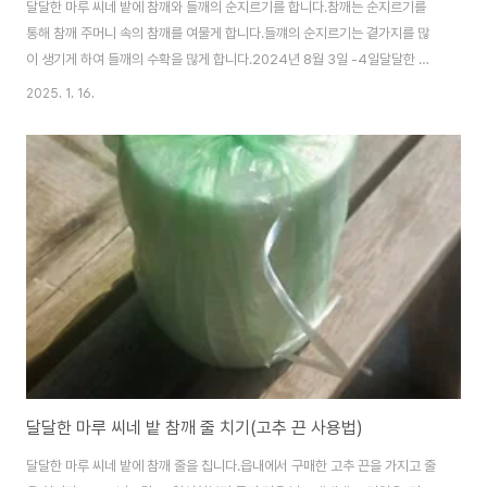
달달한 마루 씨네 밭에 참깨와 들깨의 순지르기를 합니다.참깨는 순지르기를
통해 참깨 주머니 속의 참깨를 여물게 합니다.들꺠의 순지르기는 곁가지를 많
이 생기게 하여 들깨의 수확을 많게 합니다.2024년 8월 3일 -4일​달달한 마
루 씨네 밭에 참깨와 들깨가 자라고 있어요. 이제 참깨는 그만 크고 열매를 통통
2025. 1. 16.
하게 만들 시기가 왔어요.이제 꽃의 맨 위를 잘라 줍니다.들깨는 맨 위 순을 잘
라 줍니다.옆에서 가지를 더 많이 올리라고 위에 순을 잘라 줍니다.이번 주 할
일입니다.소소하게 여주와 수세미, 오크라, 가지, 토마토 수확하기그리고 숨어
있는 호박과 오이 찾기 ??​비가 잦았던 긴 장마가 끝나고오이와 토마토는 힘을
잃었어요.토마토 몇 개만 살고 모두 시들시들해요. 오이는 호박의 기세에 밀려
서 어디에 있을까요..
달달한 마루 씨네 밭 참깨 줄 치기(고추 끈 사용법)
달달한 마루 씨네 밭에 참깨 줄을 칩니다.읍내에서 구매한 고추 끈을 가지고 줄