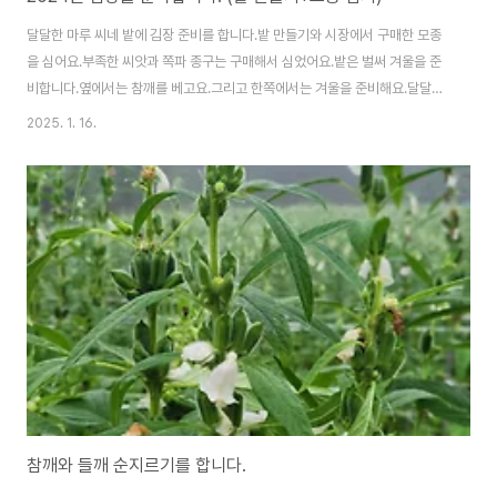
달달한 마루 씨네 밭에 김장 준비를 합니다.밭 만들기와 시장에서 구매한 모종
을 심어요.부족한 씨앗과 쪽파 종구는 구매해서 심었어요.밭은 벌써 겨울을 준
비합니다.옆에서는 참깨를 베고요.그리고 한쪽에서는 겨울을 준비해요.달달한
마루 씨네 겨울을 책임질 김장 준비를 합니다.올해는 무, 배추, 쪽파만 심고요.
2025. 1. 16.
나머지 갓은 구매하기로 합니다.쪽파~ 하우스 안에서 너무 오래 있어서 ㅠㅠ쪽
파 마르면 시원한 곳으로 옮겨 보관해야 하는데~다른 일에 바빠서 방치를 했더
니 ㅎㅎ 운명하셨습니다. 에고 미안타~김장 요원들의 요청에 밭 만들기를 합니
다.👉 2024년 8월 25일임대 사업소에서 휴립기와 관리기를 임대합니다.아
침 7시 30분에 오늘 사용 여부를 확인하세요. 그리고 아침 8시 땡~ 열자마자
기계들을 트럭에 싣고 나타..
참깨와 들깨 순지르기를 합니다.