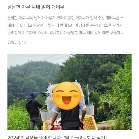
달달한 마루 씨네 밭에 개머루
달달한 마루 씨네 밭에 개머루가 있어요.윗집 아저씨가 알려 주신 개머루를 소
개합니다.그리고 달달한 마루 씨네 밭에 드디어 참깨를 수확했어요.잘 말려서
준비할게요. 기대해 주세요. 감사합니다.달달한 마루 씨네 밭에 예쁜 구슬이 달
렸어요.신비한 색깔의 예쁜 구슬입니다.윗집 아저씨에게 물어봅니다.요것이 무
2025. 1. 17.
엇인가요?아저씨가 알려 주신 개머루 정말 예쁘죠.주목 나무 앞으로 대롱대롱
달려 있는 개머루 입니다.위키백과 참고개머루(Ampelopsis glandulosa
var. heterophylla)는 낙엽이 지는 활엽의 덩굴성 목본으로서, 잎은 3-5갈래
로 깊게 갈라진 손바닥 모양이다. 꽃은 녹색으로, 여름에 잎의 맞은편에 산방꽃
차례를 이루면서 달린다. 열매는 지름 5-6mm의 액과로, 공 모양이며 흰색·푸
른색·자..
2024년 김장을 준비합니다. (밭 만들기+모종 심기)