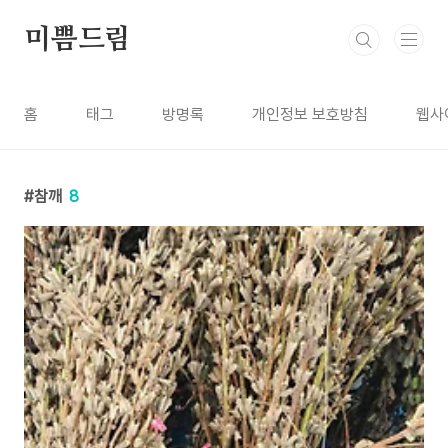
본문 바로가기
미쁨드림
홈
태그
방명록
개인정보 보호방침
웹사
참깨
8