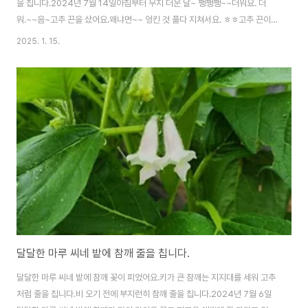
을 칩니다.2024년 7월 14일아침부터 무지 더운 날~ 쨍쨍쨍~~더워요. 더
워.~~음~고추 끈을 샀어요.왜냐면~~ 엉킨 것 풀다 지쳐서요. ㅎㅎ고추 끈이
자꾸 엉키고 새로 사서 다시 엉키고~ 이걸 반복하다 보니 커다란 봉다리 안이
2025. 1. 15.
엉킨 고추 끈이 가득합니다. 엉킨 것을 풀어서 쓰려니 참 어렵더라고요.엉킨 끈
을 풀기 싫어서 계속 잘라서 사용하니 끊어진 줄이 많아요.계속 끈을 이어주어
야 하는데~~더운데 지쳐요. 지쳐..그래서요. 다시 구매합니다.읍내로 가서 고
추 끈을 샀어요.우선 작은 사이즈로 구매했어요.엉키더라도 ..작은 것이 좋을 것
같아 작은 사이즈로 구매했어요.사장님 주의사항 : 위로 붙어 있는 끈을 살살 풀
어서 사용하면 ..
달달한 마루 씨네 밭에 참깨 줄을 칩니다.
달달한 마루 씨네 밭에 참깨 꽃이 피었어요.키가 큰 참깨는 지지대를 세워 고추
처럼 줄을 칩니다.비 오기 전에 부지런히 참깨 줄을 칩니다.2024년 7월 6일