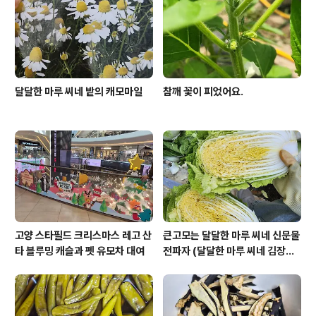
달달한 마루 씨네 밭의 캐모마일
참깨 꽃이 피었어요.
고양 스타필드 크리스마스 레고 산
큰고모는 달달한 마루 씨네 신문물
타 블루밍 캐슬과 펫 유모차 대여
전파자 (달달한 마루 씨네 김장하
기)