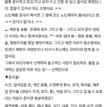
물통 준비하고 장갑 끼고 모자 쓰고 긴팔 옷 입고 들어갈 예정입니
다. 벌들이 있어서 저도 쏘였어요. ㅠㅠ
노린재를 잡아서 죽이면 그 옆에 있는 노린재까지 불러온다고 함.
ㅋㅋ 믿거나 말거나..ㅋㅋ
​🍳 해루질 용품- 장화와 호미 그리고 통~ 그리고 모자 준비 엉덩
이 의자도 하나 챙겨야겠어요. ^^- 마루 엄마 용~ 캠핑 용품, 파라
솔, 캠핑의자를 챙길 예정이에요. 그리고 애견 가방이 필수겠네요.
장경리 해변의 야영장이나 피크닉 장소에는 강아지와 함께 할 수
없어요.
그래서 바닷가에서 산책하며 놀고먹는 사람이 필요하죠. 물을 싫
어하는 달달한 마루 씨는 음~~ 산책만으로
🌳준비물:
수건, 갈아입을 옷, 개인 용품, 수영복과 튜브, 모자, 파라솔, 해루
질 준비물 (엉덩이 의자, 호미, 통), 먹을 양식, 그리고 잘 놀고 오겠
다는 마음의 준비면 충분하겠죠?
애견용품- 마루 패드, 매너 벨트, 식기, 사료, 간식, 마루 수건, 마루