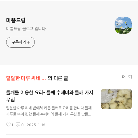
로그 정보
미쁨드림
미쁨드림 블로그 입니다.
구독하기
더보기
달달한 마루 씨네 일상
의 다른 글
들깨를 이용한 요리- 들깨 수제비와 들깨 가지
무침
글 내용
달달한 마루 씨네 밭에서 키운 들깨로 요리를 합니다.들깨
가루로 속이 편한 들깨 수제비와 들깨 가지 무침을 만들었
어요. 비가 정말 많이 내리네요.오늘 하루 종일 엄청 더웠지
1
0
2025. 1. 16.
요.그리고 오후 조금 선선한가 싶더니 비가 무섭게 내립니
다.​달달한 마루 씨랑 산책을 나갔다가 비를 만났어요.남의