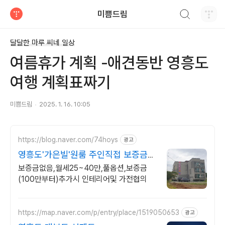
검색하기
미쁨드림
티스토리
달달한 마루 씨네 일상
여름휴가 계획 -애견동반 영흥도
여행 계획표짜기
미쁨드림
2025. 1. 16. 10:05
https://blog.naver.com/74hoys
광고
영흥도'가은빌'원룸 주인직접 보증금
추가시 맞춤 인테리어
보증금없음,월세25~40만,풀옵션,보증금
(100만부터)추가시 인테리어및 가전협의
https://map.naver.com/p/entry/place/1519050653
광고