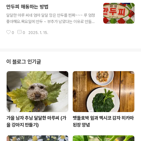
집 처마에서 비가 그치기를 기다렸어요.그칠 기미가 없는
만두피 해동하는 방법
비에 결국 인테리어 업자 농부님까지 출동하여 달달한 마
글 내용
루 씨와 엄마를 구출했습니다. 비 덕분에 달달한 마루 씨는
달달한 마루 씨네 엄마 달달 맘은 만두를 찐짜~~~ 루 엄청
곱게 목욕을 했지요. 향긋한 냄새가 폴폴~비 이제 그만 왔
좋아해요.목요일에 만두 ~ 부추가 남았다는 이유로 만들어
으면 좋겠어요.너무 자주 내려 작물에게도 피해가 큽니다.
먹고요.토요일에는 그냥 김치만두가 먹고 싶다는 이유로
해도 보고 바람도 맞으며 커야 하는데 비만 맞고 있어 큰일
0
0
2025. 1. 15.
만들어 먹고요.음~ 그냥 생각나면 만들어 먹는 만두입니
이네요.​청산 보은 처녀는 장마에 대추 꽃이 떨어지면 대추
다.만두는 사랑이에요. 우리 동네 슈퍼는 저 왕만두용만 들
흉년이 들어 시집갈 밑천이 없..
어옵니다.그리고 명절이 앞으로 다가오면 생만두피도 들어
오는데~평소에는 고를 수 없어요. ㅋㅋ 가을에도 남은 김
장 김치를 정리한다며 열심히 만들어 먹고요.겨울에도 생
이 블로그 인기글
각나서 만들어 먹고요.이번 주엔 2번이나 만들어 먹었네
요.이만하면 만두 사랑이 찐이겠죠? 그런데요. 매번 만두
피로 고민을 합니다.만두피를 해동하는 것이 제일 어려워
서요.그런데요. 이번에는 실패 없이 해동을 했어요.만두피
첫 장부터 끝장까지 깔끔하게 비워내서 얼마나..
가을 남자 추남 달달한 마루씨 (가
맷돌호박 잎과 멕시코 감자 히카마
을 강아지 만들기)
된장 양념