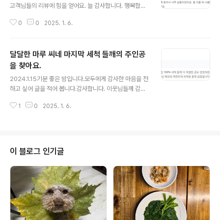
남았어요. 음청 많이 팔았을까요? 글쎄요. 그것은 아무도
고객님들의 리뷰에 힘을 얻어요. 늘 감사합니다. 행복합니
모릅니다.달달한 마루 씨 엄마만 알지요.올해 세척 들깨의
다.
마지막 주인공은? 두구두구~마치 신데렐라의 유리 구두처
0
0
2025. 1. 6.
럼 마지막 주인공을 기대합니다. 누구실까요?달달한 마루
씨 엄마는요~~들깨를 고르고 포장하..
달달한 마루 씨네 마지막 세척 들깨의 주인공
을 찾아요.
글 내용
2024.1.15기분 좋은 밤입니다.모두에게 감사한 마음을 전
하고 싶어 글을 적어 봅니다.감사합니다. 이웃님들께 감사
합니다.달달한 마루 씨네 밭 들깨를 네이버 스마트 스토어
1
0
2025. 1. 6.
에서 판매를 했어요.열심히 키운 들깨를 깨끗하게 씻어서
말려서 세척 들깨로 11월부터 판매하기 시작했어요.11월
첫 주문부터 1월 마지막 주문까지 긴 시간 동안 설레이고
기쁜 날이었습니다.많은 분들이 찾아주시고 구매해 주셔서
이제 완판을 목전에 앞두고 있어요. 이제 마지막 1봉지만
이 블로그 인기글
남았어요. 음청 많이 팔았을까요? 글쎄요. 그것은 아무도
모릅니다.달달한 마루 씨 엄마만 알지요.올해 세척 들깨의
마지막 주인공은? 두구두구~마치 신데렐라의 유리 구두처
럼 마지막 주인공을 기대합니다. 누구실까요?달달한 마루
씨 엄마는요~~들깨를 고르고 포장하..