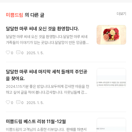
더보기
미쁨드림
의 다른 글
달달한 마루 씨네 오신 것을 환영합니다.
글 내용
달달한 마루 씨네 오신 것을 환영합니다.달달한 마루 씨네
가족들의 이야기가 있는 곳입니다.달달맘이 만든 앙금플라
워케이크 입니다. 예쁘죠? 예쁜 꽃들을 하나씩 만들어 커다
0
0
2025. 1. 5.
란 케이크를 만드는 것처럼 달달이네 식구들의 이야기를
적어 봅니다.
달달한 마루 씨네 마지막 세척 들깨의 주인공
을 찾아요.
글 내용
2024.1.15기분 좋은 밤입니다.모두에게 감사한 마음을 전
하고 싶어 글을 적어 봅니다.감사합니다. 이웃님들께 감사
합니다.달달한 마루 씨네 밭 들깨를 네이버 스마트 스토어
0
0
2025. 1. 5.
에서 판매를 했어요.열심히 키운 들깨를 깨끗하게 씻어서
말려서 세척 들깨로 11월부터 판매하기 시작했어요.11월
첫 주문부터 1월 마지막 주문까지 긴 시간 동안 설레이고
미쁨드림 베스트 리뷰 11월-12월
기쁜 날이었습니다.많은 분들이 찾아주시고 구매해 주셔서
글 내용
이제 완판을 목전에 앞두고 있어요. 이제 마지막 1봉지만
미쁨드림의 고객님의 소중한 리뷰입니다. 판매를 하면서