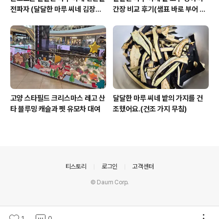
전파자 (달달한 마루 씨네 김장하
간장 비교 후기(샘표 바로 부어 만
기)
드는 장아찌 간장)
고양 스타필드 크리스마스 레고 산
달달한 마루 씨네 밭의 가지를 건
타 블루밍 캐슬과 펫 유모차 대여
조했어요.(건조 가지 무침)
의안내
티스토리
로그인
고객센터
© Daum Corp.