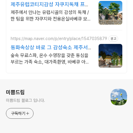
제주유럽코티지감성 자쿠지독채 프라
이빗 제주여행, 유럽감성
제주에서 만나는 유럽시골의 감성의 독채 /
한 팀을 위한 자쿠지와 전용온실바베큐 모두
다른 다양한 유럽 감성의 제주독채에서 즐기
는 프라이빗 자쿠지와 전용온실바베큐
https://map.naver.com/p/entry/place/1547035879
광고
동화속상상 바로 그 감성숙소 제주서쪽
오설록근처 완벽독채
숲속 무료스파, 온수 수영장을 갖춘 동심을
부르는 가족 숙소, 대가족환영, 바베큐 아이
들과 어른 모두 좋아하는 따뜻한 수영장과 스
파, 아기용품 풀 세트 제공, 청결
로그 정보
미쁨드림
미쁨드림 블로그 입니다.
구독하기