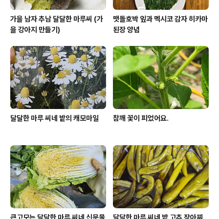
가을 남자 추남 달달한 마루씨 (가
맷돌호박 잎과 멕시코 감자 히카마
을 강아지 만들기)
된장 양념
달달한 마루 씨네 밭의 캐모마일
참깨 꽃이 피었어요.
큰고모는 달달한 마루 씨네 신문물
달달한 마루 씨네 밭 고추 장아찌