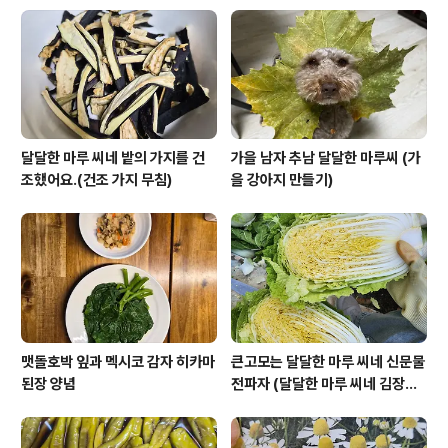
그냥 두지 마시고 하나씩 포장해서 보관해 보세요. 요렇게
비닐에 하나씩 넣어서 사과를 보관해 보세요.처음엔 하나
씩 작은 봉지에 넣어서 보관했어요.그리고 몇 개씩 담아서
하루에 먹을 양을 더 큰 봉지에 ..
달달한 마루 씨네 밭의 가지를 건
가을 남자 추남 달달한 마루씨 (가
조했어요.(건조 가지 무침)
을 강아지 만들기)
맷돌호박 잎과 멕시코 감자 히카마
큰고모는 달달한 마루 씨네 신문물
된장 양념
전파자 (달달한 마루 씨네 김장하
기)