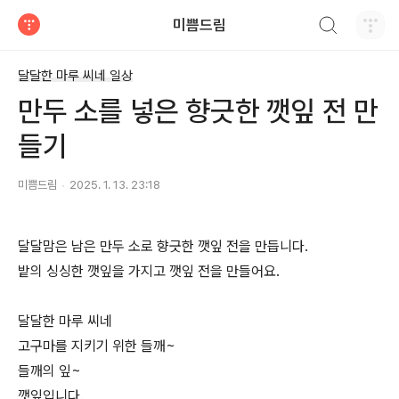
검색하기
미쁨드림
티스토리
달달한 마루 씨네 일상
만두 소를 넣은 향긋한 깻잎 전 만
들기
미쁨드림
2025. 1. 13. 23:18
달달맘은 남은 만두 소로 향긋한 깻잎 전을 만듭니다.
밭의 싱싱한 깻잎을 가지고 깻잎 전을 만들어요.
달달한 마루 씨네
고구마를 지키기 위한 들깨~
들깨의 잎~
깻잎입니다.