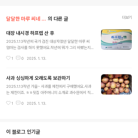
더보기
달달한 마루 씨네 일상
의 다른 글
대장 내시경 하프렙 산 후
글 내용
2025.1.13작년에 국가 검진 대상자였던 달달한 마루 씨
엄마는 검사를 하지 못했어요.작년에 뭐가 그리 바빴는지..
아니 무서웠는지..검사도 제때 못하고 미루고 말았어요.더
1
0
2025. 1. 13.
늦기 전에 검사를 하려고 지난주 토요일 인테리어 업자 농
부님과 함께 다니는 내과에 다녀왔어요. 검진을 하기 위해
미리 예약을 하고 제가 받아야 할 검사의 동의서를 작성했
사과 싱싱하게 오래도록 보관하기
어요.그리고 두둥~ 알약과 가루약을 선택하라고 말씀을 듣
글 내용
지요.처음 알약을 선택했다가 의사 선생님의 말씀을 듣고
2025.1.13작년 가을~ 사과를 제천에서 구매했어요.사과
가루약을 바꿔서 가지고 왔어요. 오늘 아침 1577-1000
는 제천이죠. ㅎㅎ뒷집 아주머니의 소개로 과수원에서 직
번으로 전화를 걸어 작년에 받지 못한 것을 올해 받을 수 있
접 구매했어요. 박스 안에서 꺼낸 사과입니다.약간의 흠과
게 옮겨 달라고 요청합니다.그리고 제가 건강검진으로 받
1
0
2025. 1. 13.
인데 맛은 정말 좋아요. 사과를 오래도록 먹으려면 보관을
을 수 있는 내역에 대해 알아보고 궁금한 점을 묻는 시간을
잘해야 해요.저도 그냥 보관하다가 먹지 못하고 버린 적이
가졌습니다. 요거 꼭~ 신..
참 많아요.속상하죠. ㅠㅠ그냥 실온에 두면 자연스럽게 수
분이 빠지면서 사과의 겉모습도 빠르게 변하죠. 사과를 샀
을 때처음 몇 개는 아삭하게 먹다가 나중엔 수분도 빠지고
이 블로그 인기글
쉽게 썩는 사과들이 있어요. 버려지는 사과 너무 아까워요.