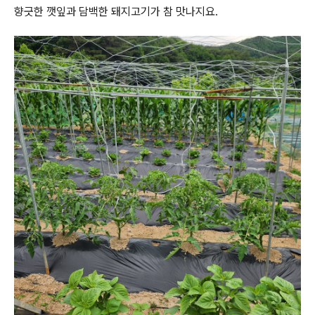
향긋한 깻잎과 담백한 돼지고기가 참 맛나지요.