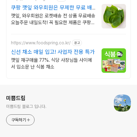
쿠팡 깻잎 와우회원은 무제한 무료 배
송
깻잎, 와우회원은 로켓배송 전 상품 무료배송
오늘주문 내일도착! 꼭 필요한 제품은 쿠팡에
서 더 저렴하게, 로켓배송으로 더 빠르게!
https://www.foodspring.co.kr/
광고
신선 채소 매일 입고! 사업자 전용 특가
깻잎 재구매율 77%. 식당 사장님들 사이에
서 입소문 난 식봄 채소
로그 정보
미쁨드림
미쁨드림 블로그 입니다.
구독하기