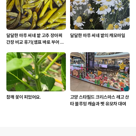
달달한 마루 씨네 밭 고추 장아찌
달달한 마루 씨네 밭의 캐모마일
간장 비교 후기(샘표 바로 부어 만
드는 장아찌 간장)
참깨 꽃이 피었어요.
고양 스타필드 크리스마스 레고 산
타 블루밍 캐슬과 펫 유모차 대여
의안내