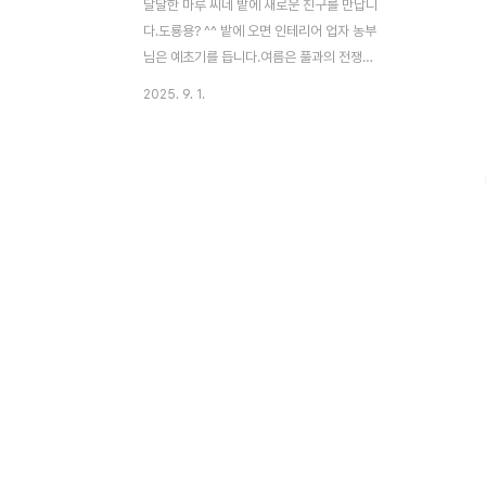
달달한 마루 씨네 밭에 새로운 친구를 만납니
다.도룡용? ^^ 밭에 오면 인테리어 업자 농부
님은 예초기를 듭니다.여름은 풀과의 전쟁이
라 잘라도 잘라도 어찌나 잘 올라오는지 ~예
2025. 9. 1.
초기 들고 들과 산으로 아니요. 예초기 들고
밭과 길로 오르고 내리고를 반복합니다.너무
시끄러워서~ 지나가는 도룡용도 불렀네요.
풀숲에 숨어 있던 도룡용이 깜짝 놀랐어요.어
디로 가야 할지 모르고 우왕좌왕하는 도룡용
입니다.올해는 물 내려가는 길에 미나리와 머
위만 뜯고 뭐가 있는지 살펴도 보지 못했는데
어디에 살고 있을까요? 달달한 마루 씨 밭에
사는 도룡용을 만나 보아요. 시끄러운 예초기
소리와 라디오 소리까지 얼마나 힘들까 싶어
요.조용하던 도룡용이 살던 밭이 소란스러워
요.꼭꼭 숨어라 도룡용~ 꼭꼭 숨어라 도룡용
~ 양서류에 속하..