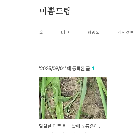
본문 바로가기
미쁨드림
홈
태그
방명록
개인정보
2025/09/01
1
달달한 마루 씨네 밭에 도룡용이 살아요.