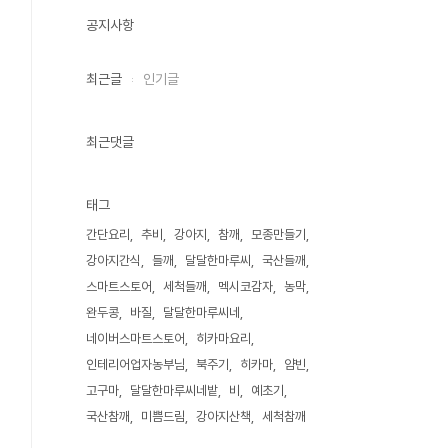
공지사항
최근글
인기글
최근댓글
태그
간단요리
추비
강아지
참깨
모종만들기
강아지간식
들깨
달달한마루씨
국산들깨
스마트스토어
세척들깨
멕시코감자
농막
완두콩
바질
달달한마루씨네
네이버스마트스토어
히카마요리
인테리어업자농부님
북주기
히카마
얌빈
고구마
달달한마루씨네밭
비
예초기
국산참깨
미쁨드림
강아지산책
세척참깨